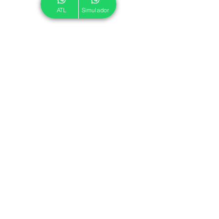
ATL
Simulador
© 2024 ATL.
Criado por
Pegadas Digitais
.
Política de Cookies
|
Política de Privacidade
Associe-se