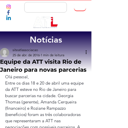
ASSOCIE-SE
Notícias
siteatlassociacao
25 de abr. de 2016
1 min de leitura
Equipe da ATT visita Rio de
Janeiro para novas parcerias
Olá pessoal,
Entre os dias 18 e 20 de abril uma equipe 
da ATT esteve no Rio de Janeiro para 
buscar parcerias na cidade. Georgia 
Thomas (gerente), Amanda Cerqueira 
(financeiro) e Roziane Rampazzo 
(benefícios) foram as três colaboradoras 
que representaram a ATT nas 
negociações com possíveis parceiros. A 