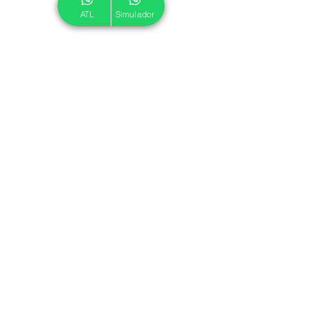
ATL
Simulador
© 2024 ATL.
Criado por
Pegadas Digitais
.
Política de Cookies
|
Política de Privacidade
Associe-se