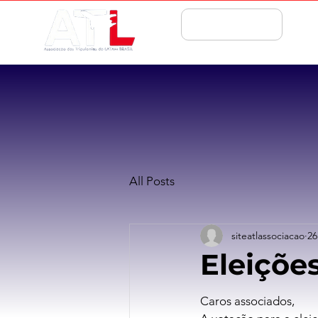
ASSOCIE-SE
All Posts
siteatlassociacao
26
Eleições
Caros associados,