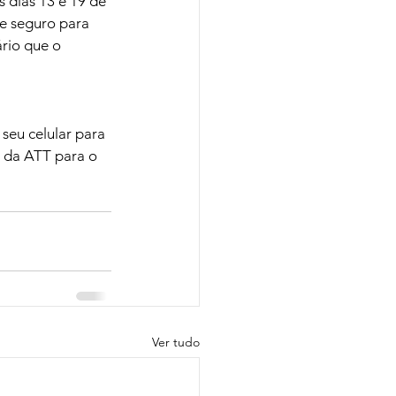
 dias 13 e 19 de 
 e seguro para 
rio que o 
seu celular para 
s da ATT para o 
Ver tudo