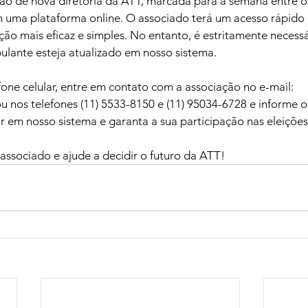
ão de nova diretoria da ATT, marcada para a semana entre os
em uma plataforma online. O associado terá um acesso rápido
ção mais eficaz e simples. No entanto, é estritamente necessá
ipulante esteja atualizado em nosso sistema.
efone celular, entre em contato com a associação no e-mail: 
 nos telefones (11) 5533-8150 e (11) 95034-6728 e informe o 
r em nosso sistema e garanta a sua participação nas eleiçõe
associado e ajude a decidir o futuro da ATT!