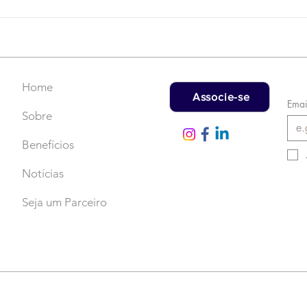
Campanha do Agasalho:
LAT
Faça uma doação!
US$
rec
Home
Associe-se
Emai
Sobre
Benefícios
Notícias
Seja um Parceiro