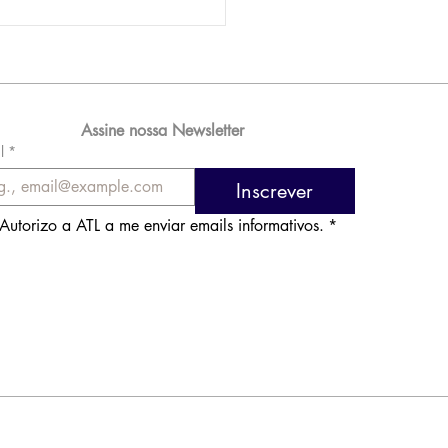
AM reporta lucro de
 576 milhões e
orde de passageiros
Assine nossa Newsletter
l
*
Inscrever
Autorizo a ATL a me enviar emails informativos.
*