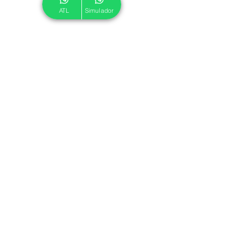
ATL
Simulador
© 2024 ATL.
Criado por
Pegadas Digitais
.
Política de Cookies
|
Política de Privacidade
Associe-se