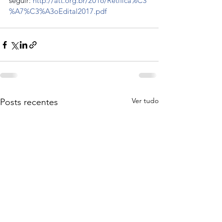
seguir: 
http://att.org.br/2016/Retifica%C3
%A7%C3%A3oEdital2017.pdf
Ver tudo
Posts recentes