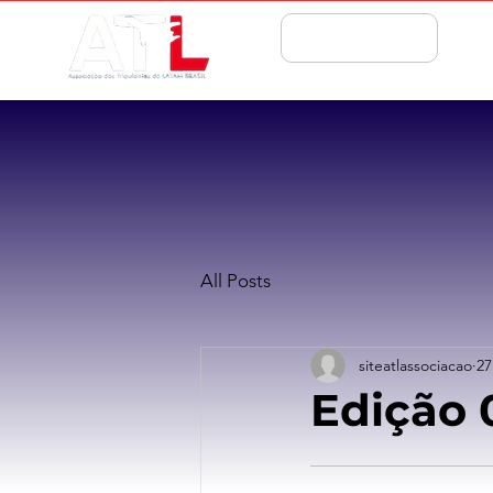
ASSOCIE-SE
All Posts
siteatlassociacao
27
Edição 