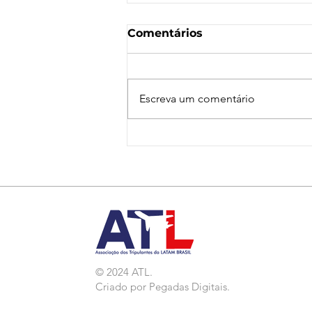
Comentários
Escreva um comentário
Nota de Repúdio:
Agressão a Aeroviárias
da LATAM em GRU
© 2024 ATL.
Criado por
Pegadas Digitais
.