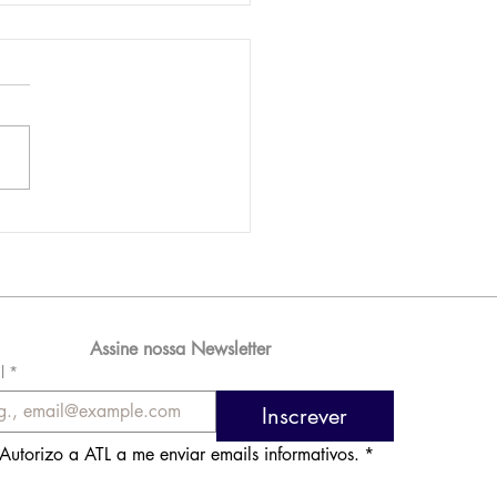
AM reporta lucro de
 576 milhões e
orde de passageiros
Assine nossa Newsletter
l
*
Inscrever
Autorizo a ATL a me enviar emails informativos.
*