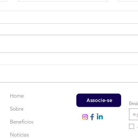
Campanha do Agasalho:
LAT
Faça uma doação!
US$
rec
Home
Associe-se
Emai
Sobre
Benefícios
Notícias