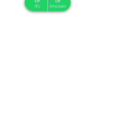
ATL
Simulador
© 2024 ATL.
Criado por
Pegadas Digitais
.
Política de Cookies
|
Política de Privacidade
Associe-se