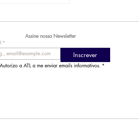
AM reporta lucro de
 576 milhões e
orde de passageiros
Assine nossa Newsletter
l
*
Inscrever
Autorizo a ATL a me enviar emails informativos.
*