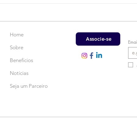
Campanha do Agasalho:
LAT
Faça uma doação!
US$
rec
Home
Associe-se
Emai
Sobre
Benefícios
Notícias
Seja um Parceiro