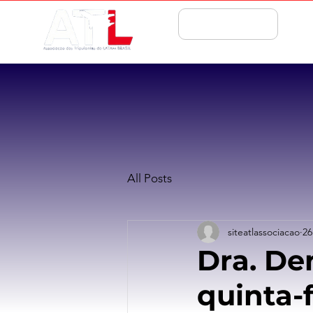
ASSOCIE-SE
All Posts
siteatlassociacao
26
Dra. De
quinta-f