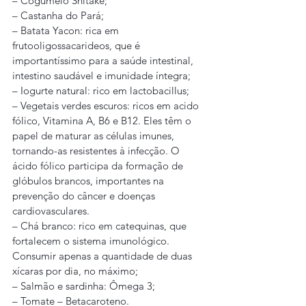
– Cogumelo Shitake;
– Castanha do Pará;
– Batata Yacon: rica em 
frutooligossacarideos, que é 
importantíssimo para a saúde intestinal, 
intestino saudável e imunidade íntegra;
– Iogurte natural: rico em lactobacillus;
– Vegetais verdes escuros: ricos em acido 
fólico, Vitamina A, B6 e B12. Eles têm o 
papel de maturar as células imunes, 
tornando-as resistentes à infecção. O 
ácido fólico participa da formação de 
glóbulos brancos, importantes na 
prevenção do câncer e doenças 
cardiovasculares.
– Chá branco: rico em catequinas, que 
fortalecem o sistema imunológico. 
Consumir apenas a quantidade de duas 
xícaras por dia, no máximo;
– Salmão e sardinha: Ômega 3;
– Tomate – Betacaroteno.