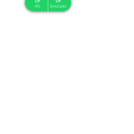
ATL
Simulador
© 2024 ATL.
Criado por
Pegadas Digitais
.
Política de Cookies
|
Política de Privacidade
Associe-se