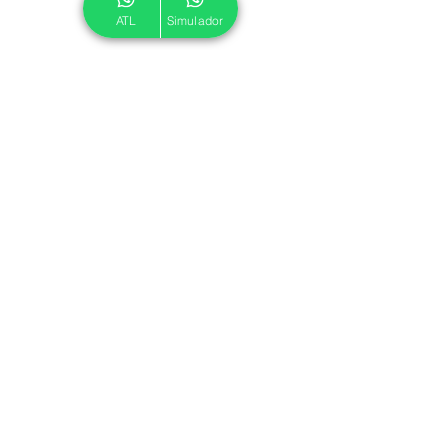
ATL
Simulador
© 2024 ATL.
Criado por
Pegadas Digitais
.
Política de Cookies
|
Política de Privacidade
Associe-se