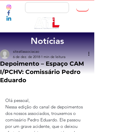
ASSOCIE-SE
Notícias
siteatlassociacao
6 de dez. de 2018
1 min de leitura
Depoimento – Espaço CAM
I/PCHV: Comissário Pedro
Eduardo
Olá pessoal,
Nessa edição do canal de depoimentos 
dos nossos associados, trouxemos o 
comissário Pedro Eduardo. Ele passou 
por um grave acidente, que o deixou 