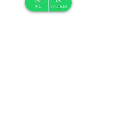
ATL
Simulador
© 2024 ATL.
Criado por
Pegadas Digitais
.
Política de Cookies
|
Política de Privacidade
Associe-se