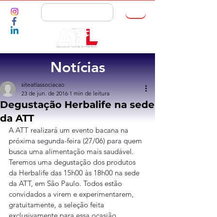
ASSOCIE-SE
Notícias
siteatlassociacao
23 de jun. de 2016
1 min de leitura
Degustação Herbalife na sede
da ATT
A ATT realizará um evento bacana na 
próxima segunda-feira (27/06) para quem 
busca uma alimentação mais saudável. 
Teremos uma degustação dos produtos 
da Herbalife das 15h00 às 18h00 na sede 
da ATT, em São Paulo. Todos estão 
convidados a virem e experimentarem, 
gratuitamente, a seleção feita 
exclusivamente para essa ocasião.