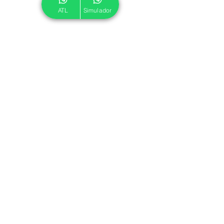
ATL
Simulador
© 2024 ATL.
Criado por
Pegadas Digitais
.
Política de Cookies
|
Política de Privacidade
Associe-se