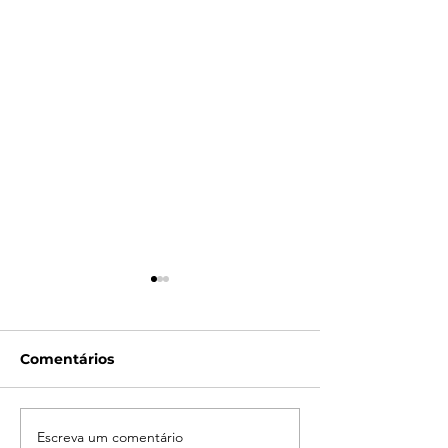
Comentários
Escreva um comentário
Campanha do
LATAM reporta