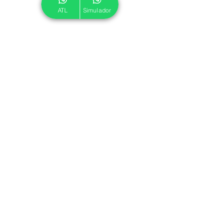
ATL
Simulador
© 2024 ATL.
Criado por
Pegadas Digitais
.
Política de Cookies
|
Política de Privacidade
Associe-se