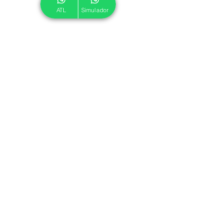
ATL
Simulador
© 2024 ATL.
Criado por
Pegadas Digitais
.
Política de Cookies
|
Política de Privacidade
Associe-se