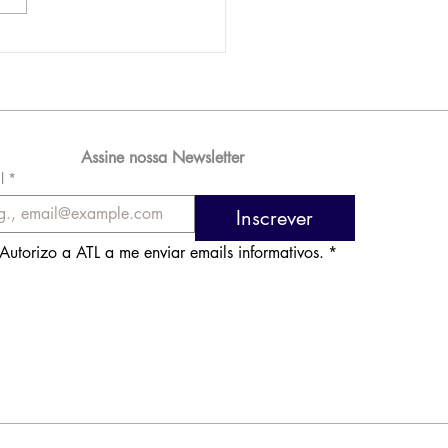
AM reporta lucro de
 576 milhões e
orde de passageiros
Assine nossa Newsletter
l
*
Inscrever
Autorizo a ATL a me enviar emails informativos.
*