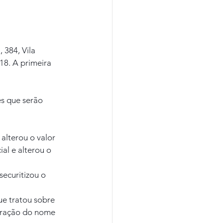
 384, Vila 
18. A primeira 
s que serão 
alterou o valor 
l e alterou o 
ecuritizou o 
ue tratou sobre 
teração do nome 