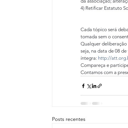
da associação; altera
4) Retificar Estatuto
Cada tópico será deba
tomada sem o consenti
Qualquer deliberação o
seja, na data de 08 de 
íntegra: 
http://att.org
Compareça e participe
Contamos com a prese
Posts recentes