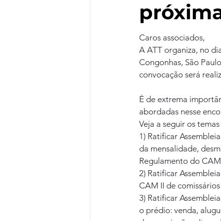
próxim
Caros associados,
A ATT organiza, no dia
Congonhas, São Paulo,
convocação será realiz
É de extrema importân
abordadas nesse enco
Veja a seguir os tema
1) Ratificar Assemblei
da mensalidade, desm
Regulamento do CAM
2) Ratificar Assemblei
CAM II de comissário
3) Ratificar Assemblei
o prédio: venda, alugu