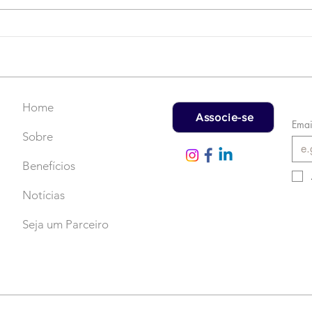
Campanha do Agasalho:
LAT
Faça uma doação!
US$
rec
Home
Associe-se
Emai
Sobre
Benefícios
Notícias
Seja um Parceiro