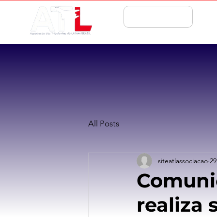
ASSOCIE-SE
All Posts
siteatlassociacao
29
Comunic
realiza