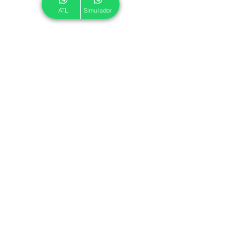
ATL
Simulador
© 2024 ATL.
Criado por
Pegadas Digitais
.
Política de Cookies
|
Política de Privacidade
Associe-se