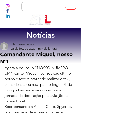
ASSOCIE-SE
Notícias
siteatlassociacao
28 de fev. de 2020
1 min de leitura
Comandante Miguel, nosso
Nº1
Agora a pouco, o “NOSSO NÚMERO 
UM”, Cmte. Miguel, realizou seu último 
pouso e teve o prazer de realizar o taxi, 
coincidência ou não, para o finger 01 de 
Congonhas, encerrando assim sua 
jornada de dedicação pela aviação na 
Latam Brasil.  
Representando a ATL, o Cmte. Spyer teve 
oportunidade de acompanhar este 