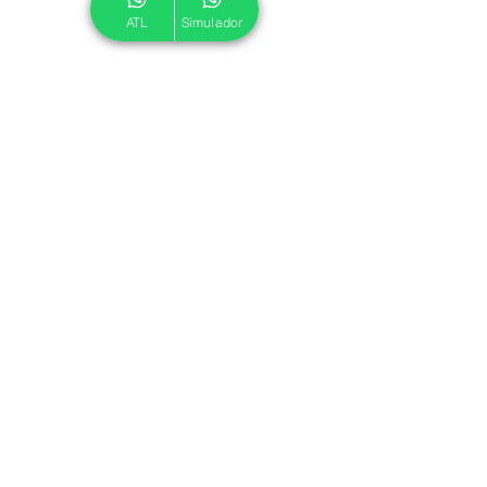
ATL
Simulador
© 2024 ATL.
Criado por
Pegadas Digitais
.
Política de Cookies
|
Política de Privacidade
Associe-se