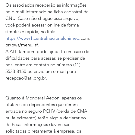
Os associados receberão as informações 
no e-mail informado na ficha cadastral da 
CNU. Caso não chegue esse arquivo, 
você poderá acessar online de forma 
simples e rápida, no link: 
https://www1.centralnacionalunimed.
com.
br/pws/menu.jsf
. 
A ATL também pode ajuda-lo em caso de 
dificuldades para acessar, se precisar de 
nós, entre em contato no número (11) 
5533-8150 ou envie um e-mail para 
recepcao@atl.org.br
.
Quanto à Mongeral Aegon, apenas os 
titulares ou dependentes que deram 
entrada no seguro PCHV (perda de CMA 
ou falecimento) terão algo a declarar no 
IR. Essas informações devem ser 
solicitadas diretamente à empresa, os 