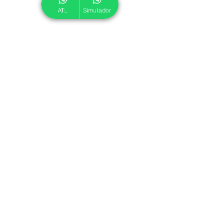
ATL
Simulador
© 2024 ATL.
Criado por
Pegadas Digitais
.
Política de Cookies
|
Política de Privacidade
Associe-se