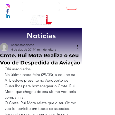
ASSOCIE-SE
Notícias
siteatlassociacao
4 de abr. de 2019
1 min de leitura
Cmte. Rui Mota Realiza o seu
Voo de Despedida da Aviação
Olá associados,
Na última sexta-feira (29/03), a equipe da 
ATL esteve presente no Aeroporto de 
Guarulhos para homenagear o Cmte. Rui 
Mota, que chegou do seu último voo pela 
companhia.
O Cmte. Rui Mota relata que o seu último 
voo foi perfeito em todos os aspectos, 
tranquilo e com a companhia de uma 