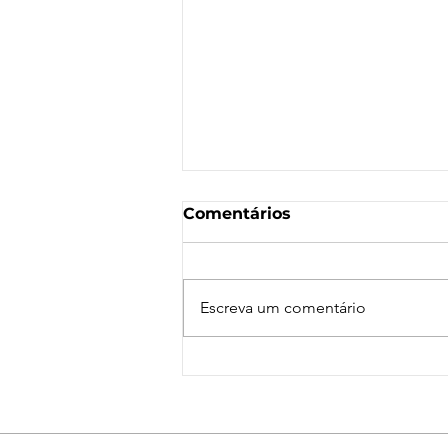
Comentários
Escreva um comentário
Nota de Repúdio:
Agressão a Aeroviárias
da LATAM em GRU