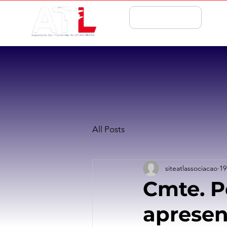
ASSOCIE-SE
All Posts
siteatlassociacao
19
Cmte. P
apresen