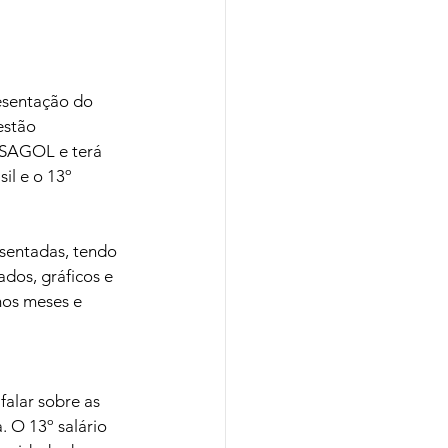
esentação do 
estão 
 ASAGOL e terá 
il e o 13º 
sentadas, tendo 
ados, gráficos e 
mos meses e 
alar sobre as 
 O 13º salário 