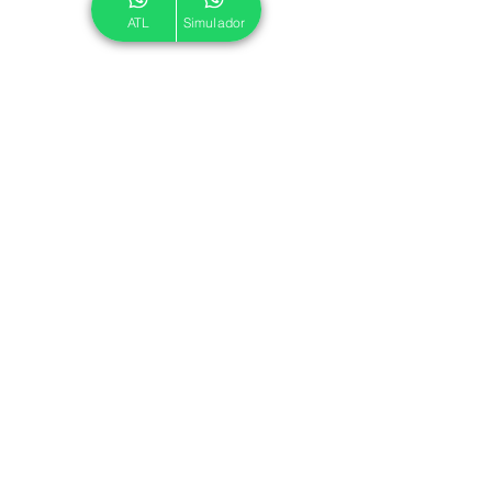
ATL
Simulador
© 2024 ATL.
Criado por
Pegadas Digitais
.
Política de Cookies
|
Política de Privacidade
Associe-se