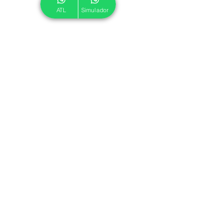
ATL
Simulador
© 2024 ATL.
Criado por
Pegadas Digitais
.
Política de Cookies
|
Política de Privacidade
Associe-se