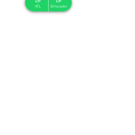
ATL
Simulador
© 2024 ATL.
Criado por
Pegadas Digitais
.
Política de Cookies
|
Política de Privacidade
Associe-se