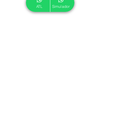
ATL
Simulador
© 2024 ATL.
Criado por
Pegadas Digitais
.
Política de Cookies
|
Política de Privacidade
Associe-se