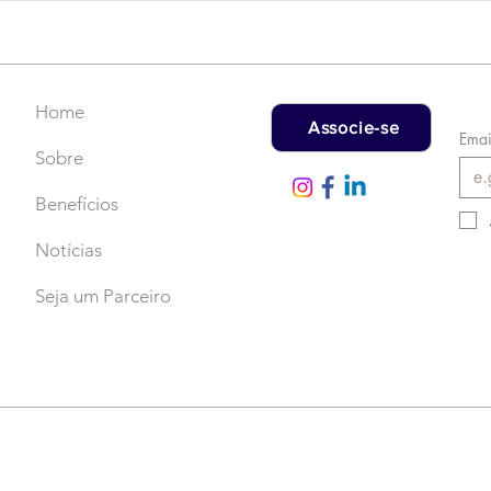
Faça uma doação!
US$
rec
Home
Associe-se
Emai
Sobre
Benefícios
Notícias
Seja um Parceiro