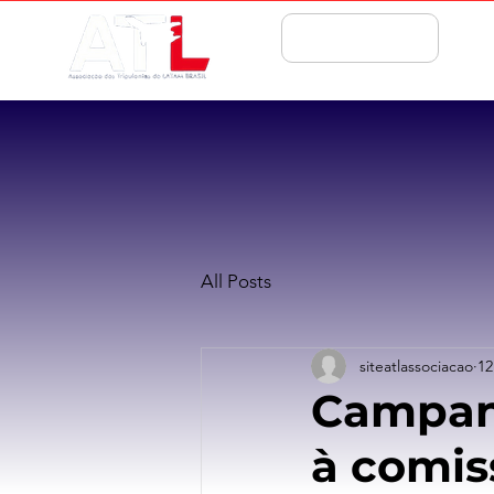
ASSOCIE-SE
All Posts
siteatlassociacao
12
Campan
à comis