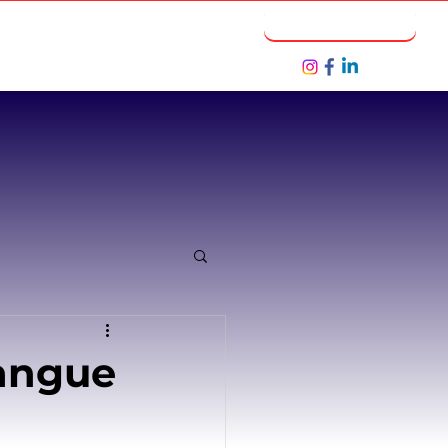
Notícias
Seja um Parceiro
angue