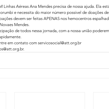
 Linhas Aéreas Ana Mendes precisa de nossa ajuda. Ela está
Morumbi e necessita do maior número possível de doações de
 doações devem ser feitas APENAS nos hemocentros espalhado
 Novaes Mendes.
ipação de todos nessa jornada, com a nossa união poderemo
rapidamente.
ntre em contato com 
servicosocial@att.org.br
os@att.org.br
.