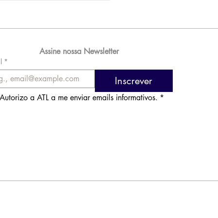
 576 milhões e
orde de passageiros
Assine nossa Newsletter
l
*
Inscrever
Autorizo a ATL a me enviar emails informativos.
*