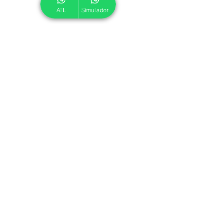
ATL
Simulador
© 2024 ATL.
Criado por
Pegadas Digitais
.
Política de Cookies
|
Política de Privacidade
Associe-se