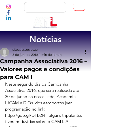
ASSOCIE-SE
Notícias
siteatlassociacao
6 de jun. de 2016
1 min de leitura
Campanha Associativa 2016 –
Valores pagos e condições
para CAM I
Neste segundo dia da Campanha 
Associativa 2016, que será realizada até 
30 de junho na nossa sede, Academia 
LATAM e D.Os. dos aeroportos (ver 
programação no link: 
http://goo.gl/DTb2f4), alguns tripulantes 
tiveram dúvidas sobre o CAM I. A 