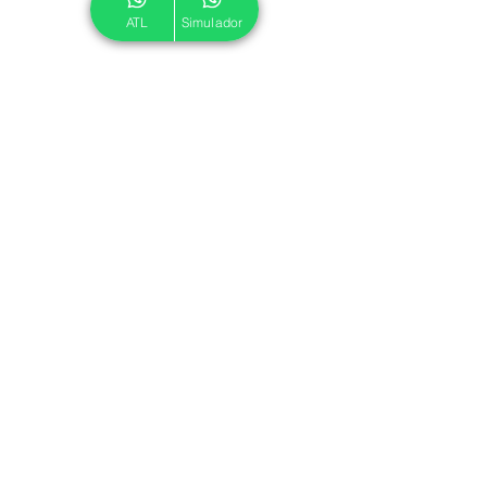
ATL
Simulador
© 2024 ATL.
Criado por
Pegadas Digitais
.
Política de Cookies
|
Política de Privacidade
Associe-se