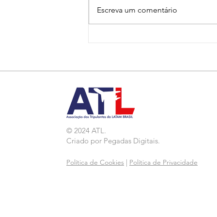
Escreva um comentário
Nota de Repúdio:
Agressão a Aeroviárias
da LATAM em GRU
© 2024 ATL.
Criado por
Pegadas Digitais
.
Política de Cookies
|
Política de Privacidade