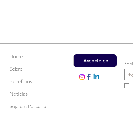
Campanha do Agasalho:
LAT
Faça uma doação!
US$
rec
Home
Associe-se
Emai
Sobre
Benefícios
Notícias
Seja um Parceiro