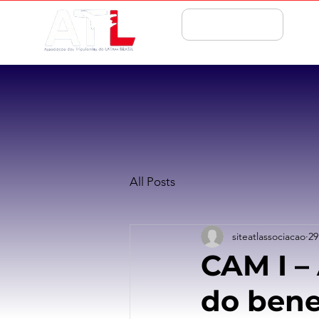
ASSOCIE-SE
All Posts
siteatlassociacao
29
CAM I –
do bene