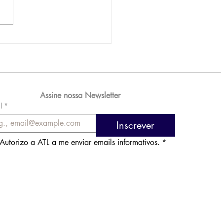
AM reporta lucro de
 576 milhões e
orde de passageiros
Assine nossa Newsletter
l
*
Inscrever
Autorizo a ATL a me enviar emails informativos.
*