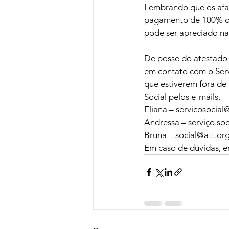
Lembrando que os afas
pagamento de 100% do
pode ser apreciado na
De posse do atestado d
em contato com o Serv
que estiverem fora de
Social pelos e-mails.
Eliana – 
servicosocial
Andressa – 
serviço.so
Bruna – 
social@att.org
Em caso de dúvidas, e