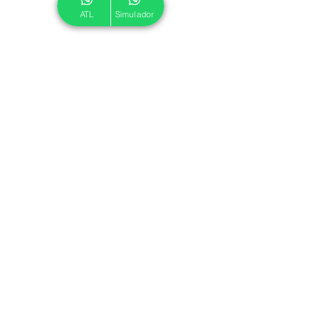
ATL
Simulador
© 2024 ATL.
Criado por
Pegadas Digitais
.
Política de Cookies
|
Política de Privacidade
Associe-se