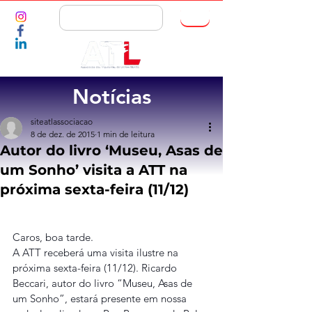
ASSOCIE-SE
Notícias
siteatlassociacao
8 de dez. de 2015
1 min de leitura
Autor do livro ‘Museu, Asas de
um Sonho’ visita a ATT na
próxima sexta-feira (11/12)
Caros, boa tarde.
A ATT receberá uma visita ilustre na 
próxima sexta-feira (11/12). Ricardo 
Beccari, autor do livro “Museu, Asas de 
um Sonho”, estará presente em nossa 