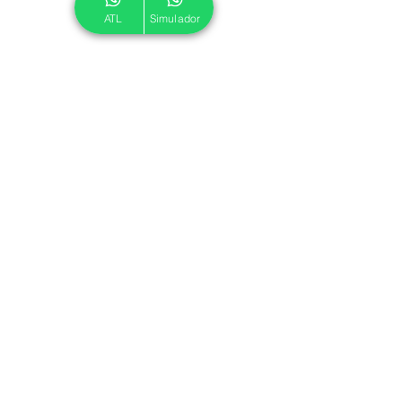
ATL
Simulador
© 2024 ATL.
Criado por
Pegadas Digitais
.
Política de Cookies
|
Política de Privacidade
Associe-se