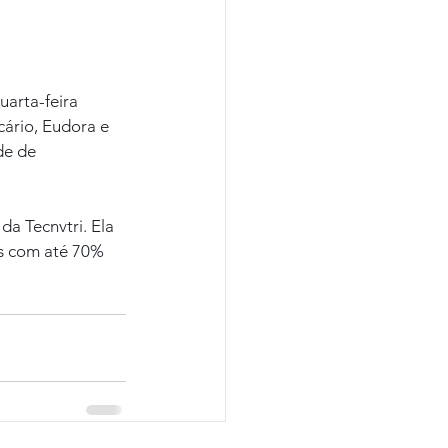
arta-feira 
cário, Eudora e 
de de 
a Tecnvtri. Ela 
es com até 70% 