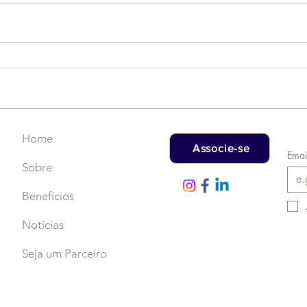
Campanha do Agasalho:
LAT
Faça uma doação!
US$
rec
Home
Associe-se
Emai
Sobre
Benefícios
Notícias
Seja um Parceiro