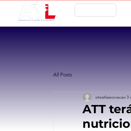
ASSOCIE-SE
All Posts
siteatlassociacao
3 
ATT ter
nutrici