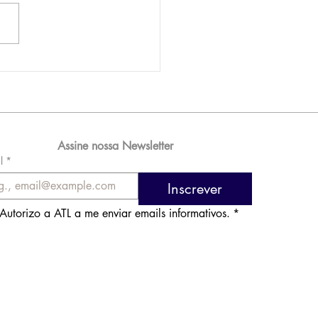
AM reporta lucro de
 576 milhões e
orde de passageiros
Assine nossa Newsletter
l
*
Inscrever
Autorizo a ATL a me enviar emails informativos.
*