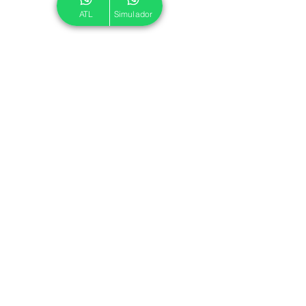
ATL
Simulador
© 2024 ATL.
Criado por
Pegadas Digitais
.
Política de Cookies
|
Política de Privacidade
Associe-se