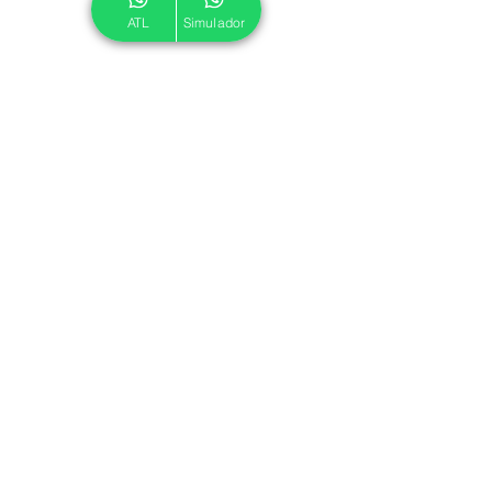
ATL
Simulador
© 2024 ATL.
Criado por
Pegadas Digitais
.
Política de Cookies
|
Política de Privacidade
Associe-se