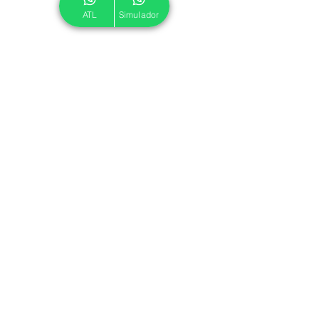
ATL
Simulador
© 2024 ATL.
Criado por
Pegadas Digitais
.
Política de Cookies
|
Política de Privacidade
Associe-se