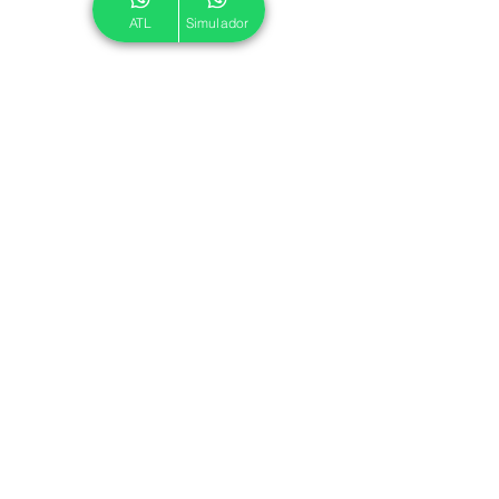
ATL
Simulador
© 2024 ATL.
Criado por
Pegadas Digitais
.
Política de Cookies
|
Política de Privacidade
Associe-se