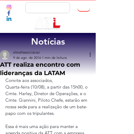
ASSOCIE-SE
Notícias
siteatlassociacao
9 de ago. de 2016
1 min de leitura
ATT realiza encontro com
lideranças da LATAM
Convite aos associados,
Quarta-feira (10/08), a partir das 15h00, o 
Cmte. Harley, Diretor de Operações, e o 
Cmte. Giannini, Piloto Chefe, estarão em 
nossa sede para a realização de um bate-
papo com os tripulantes.
Essa é mais uma ação para manter a 
agenda positiva da ATT com a empresa.