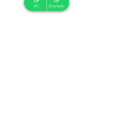
ATL
Simulador
© 2024 ATL.
Criado por
Pegadas Digitais
.
Política de Cookies
|
Política de Privacidade
Associe-se