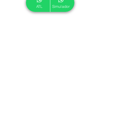
ATL
Simulador
© 2024 ATL.
Criado por
Pegadas Digitais
.
Política de Cookies
|
Política de Privacidade
Associe-se