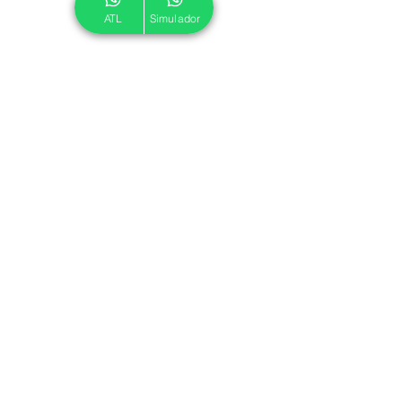
ATL
Simulador
© 2024 ATL.
Criado por
Pegadas Digitais
.
Política de Cookies
|
Política de Privacidade
Associe-se