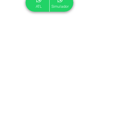
ATL
Simulador
© 2024 ATL.
Criado por
Pegadas Digitais
.
Política de Cookies
|
Política de Privacidade
Associe-se