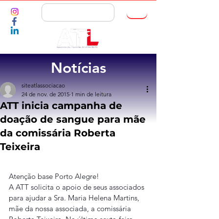
ASSOCIE-SE
Notícias
siteatlassociacao
24 de nov. de 2015
1 min de leitura
ATT inicia campanha de
doação de sangue para mãe
da comissária Roberta
Teixeira
Atenção base Porto Alegre!
A ATT solicita o apoio de seus associados 
para ajudar a Sra. Maria Helena Martins, 
mãe da nossa associada, a comissária 