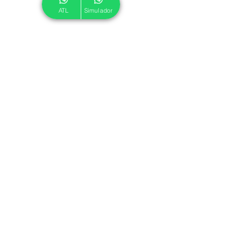
ATL
Simulador
© 2024 ATL.
Criado por
Pegadas Digitais
.
Política de Cookies
|
Política de Privacidade
Associe-se