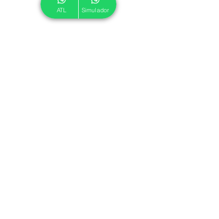
ATL
Simulador
© 2024 ATL.
Criado por
Pegadas Digitais
.
Política de Cookies
|
Política de Privacidade
Associe-se