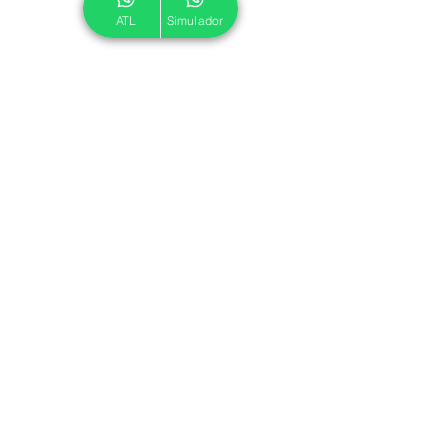
ATL
Simulador
© 2024 ATL.
Criado por
Pegadas Digitais
.
Política de Cookies
|
Política de Privacidade
Associe-se