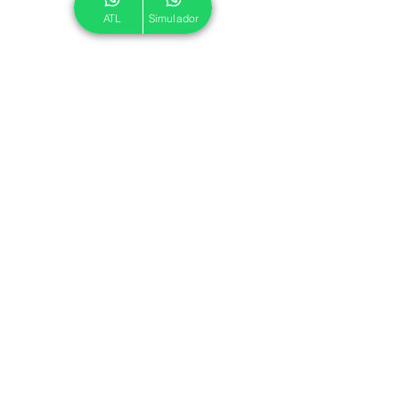
ATL
Simulador
© 2024 ATL.
Criado por
Pegadas Digitais
.
Política de Cookies
|
Política de Privacidade
Associe-se