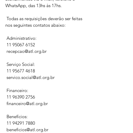
WhatsApp, das 13hs às 17hs.
 Todas as requisições deverão ser feitas 
nos seguintes contatos abaixo:
 Administrativo:
 11 95067 6152
 recepcao@atl.org.br
 Serviço Social:
 11 95677 4618
 servico.social@atl.org.br
 Financeiro:
 11 96390 2756
 financeiro@atl.org.br
 Benefícios:
 11 94291 7880
 beneficios@atl.org.br