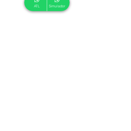
ATL
Simulador
© 2024 ATL.
Criado por
Pegadas Digitais
.
Política de Cookies
|
Política de Privacidade
Associe-se