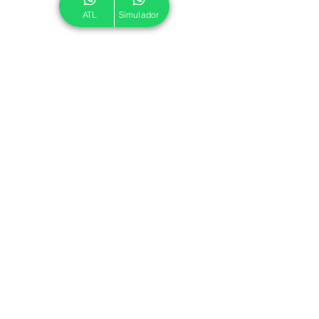
ATL
Simulador
© 2024 ATL.
Criado por
Pegadas Digitais
.
Política de Cookies
|
Política de Privacidade
Associe-se