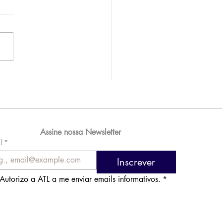
AM reporta lucro de
 576 milhões e
orde de passageiros
Assine nossa Newsletter
l
*
Inscrever
Autorizo a ATL a me enviar emails informativos.
*