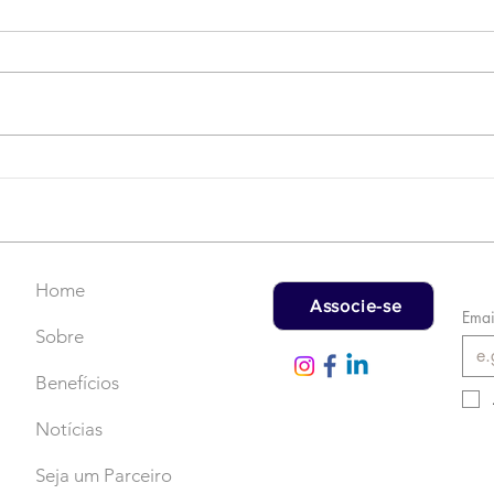
Campanha do Agasalho:
LAT
Faça uma doação!
US$
rec
Home
Associe-se
Emai
Sobre
Benefícios
Notícias
Seja um Parceiro