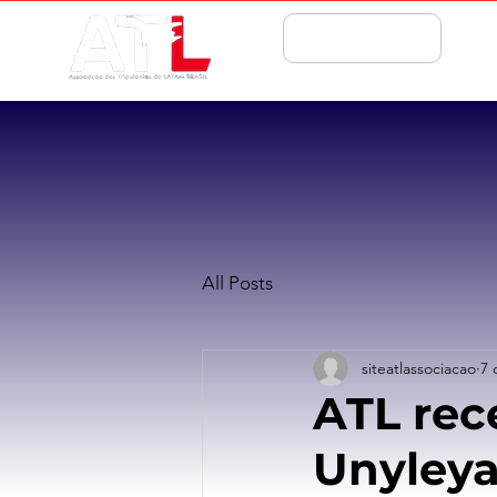
ASSOCIE-SE
All Posts
siteatlassociacao
7 
ATL rec
Unyleya