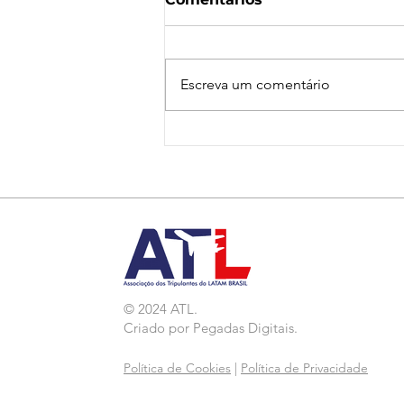
Escreva um comentário
Nota de Repúdio:
Agressão a Aeroviárias
da LATAM em GRU
© 2024 ATL.
Criado por
Pegadas Digitais
.
Política de Cookies
|
Política de Privacidade