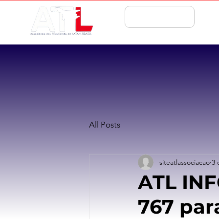
ASSOCIE-SE
All Posts
siteatlassociacao
3 
ATL IN
767 par