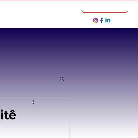
Notícias
Seja um Parceiro
itê