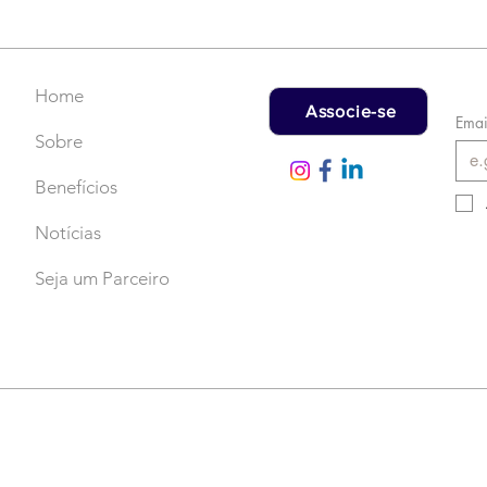
Faça uma doação!
US$
rec
Home
Associe-se
Emai
Sobre
Benefícios
Notícias
Seja um Parceiro