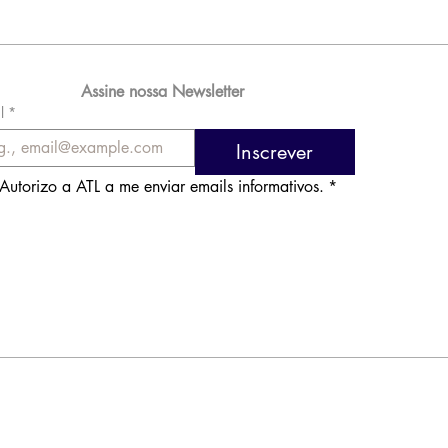
 576 milhões e
orde de passageiros
Assine nossa Newsletter
l
*
Inscrever
Autorizo a ATL a me enviar emails informativos.
*