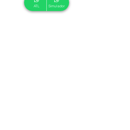
ATL
Simulador
© 2024 ATL.
Criado por
Pegadas Digitais
.
Política de Cookies
|
Política de Privacidade
Associe-se