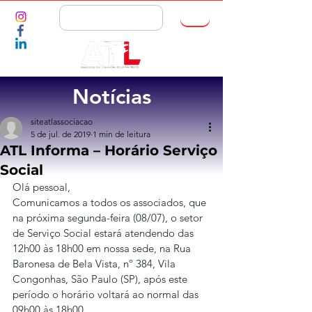
ASSOCIE-SE
Notícias
siteatlassociacao
5 de jul. de 2019
1 min de leitura
ATL Informa – Horário Serviço
Social
Olá pessoal,
Comunicamos a todos os associados, que 
na próxima segunda-feira (08/07), o setor 
de Serviço Social estará atendendo das 
12h00 às 18h00 em nossa sede, na Rua 
Baronesa de Bela Vista, nº 384, Vila 
Congonhas, São Paulo (SP), após este 
período o horário voltará ao normal das 
09h00 às 18h00.