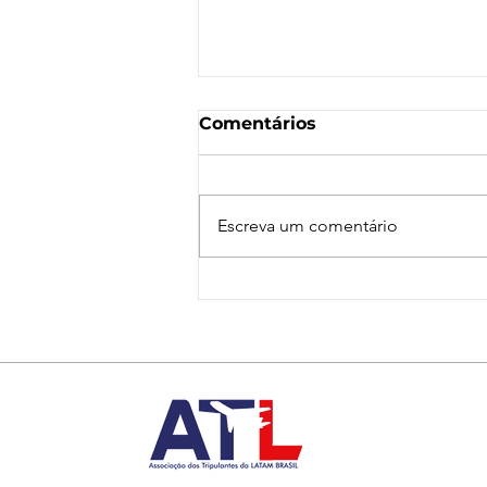
Comentários
Escreva um comentário
Nota de Repúdio:
Agressão a Aeroviárias
da LATAM em GRU