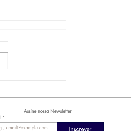
AM reporta lucro de
 576 milhões e
orde de passageiros
Assine nossa Newsletter
l
*
Inscrever