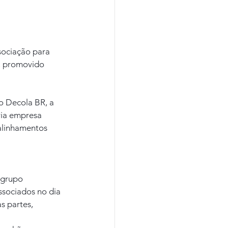
ociação para 
, promovido 
o Decola BR, a 
ria empresa 
alinhamentos 
 grupo 
sociados no dia 
s partes, 