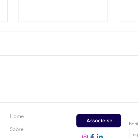
Campanha do Agasalho:
LAT
Faça uma doação!
US$
rec
Home
Associe-se
Emai
Sobre