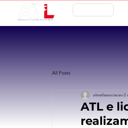
ASSOCIE-SE
All Posts
siteatlassociacao
2 
ATL e l
realiza