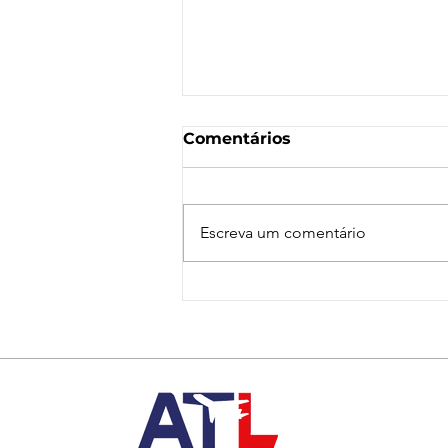
Comentários
Escreva um comentário
Nota de Repúdio:
Agressão a Aeroviárias
da LATAM em GRU