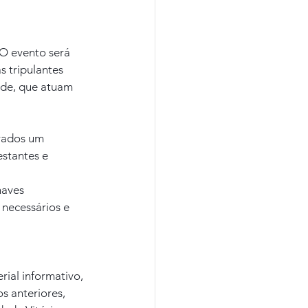
O evento será 
s tripulantes 
úde, que atuam 
rados um 
stantes e 
aves 
necessários e 
ial informativo, 
s anteriores, 