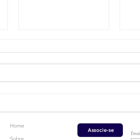
Campanha do Agasalho:
LAT
Faça uma doação!
US$
rec
Home
Associe-se
Emai
Sobre