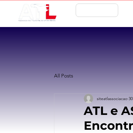
ASSOCIE-SE
All Posts
siteatlassociacao
30
ATL e 
Encontr