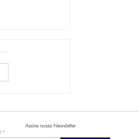
AM reporta lucro de
 576 milhões e
orde de passageiros
Assine nossa Newsletter
l
*