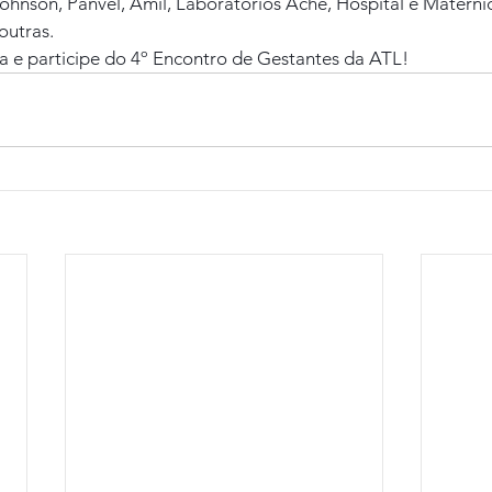
hnson, Panvel, Amil, Laboratórios Aché, Hospital e Maternid
outras.
 e participe do 4º Encontro de Gestantes da ATL!