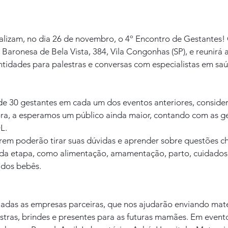
izam, no dia 26 de novembro, o 4º Encontro de Gestantes! 
Baronesa de Bela Vista, 384, Vila Congonhas (SP), e reunirá a
ntidades para palestras e conversas com especialistas em sa
e 30 gestantes em cada um dos eventos anteriores, conside
ra, a esperamos um público ainda maior, contando com as ge
L.
m poderão tirar suas dúvidas e aprender sobre questões ch
inda etapa, como alimentação, amamentação, parto, cuidados 
 dos bebês.
adas as empresas parceiras, que nos ajudarão enviando mater
estras, brindes e presentes para as futuras mamães. Em evento