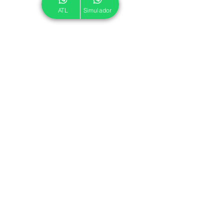
ATL
Simulador
© 2024 ATL.
Criado por
Pegadas Digitais
.
Política de Cookies
|
Política de Privacidade
Associe-se